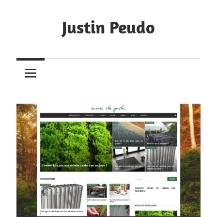
Skip
to
Justin Peudo
content
Portfolio