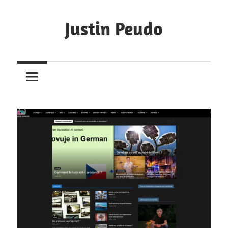
Skip
to
Justin Peudo
content
Portfolio