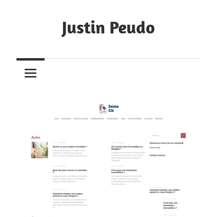
Skip
to
Justin Peudo
content
Portfolio