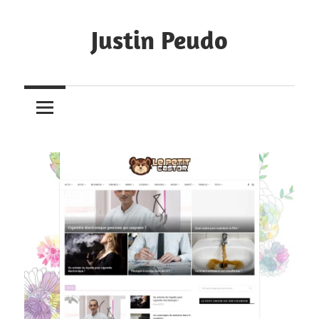
Skip
to
Justin Peudo
content
Portfolio