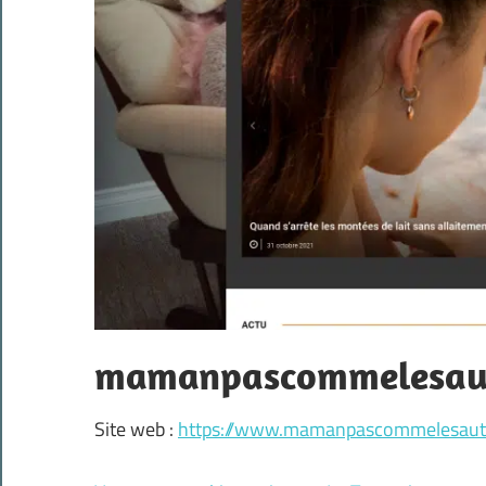
mamanpascommelesaut
Site web :
https://www.mamanpascommelesautr