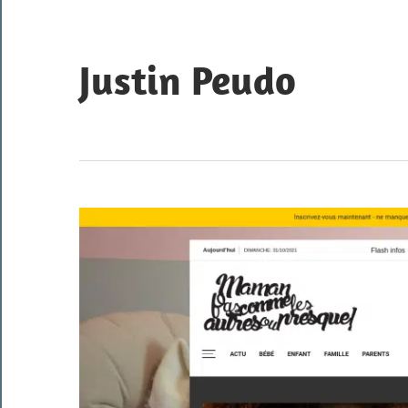
Skip
to
content
Justin Peudo
Portfolio