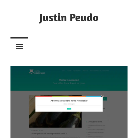
Skip
to
Justin Peudo
content
Portfolio